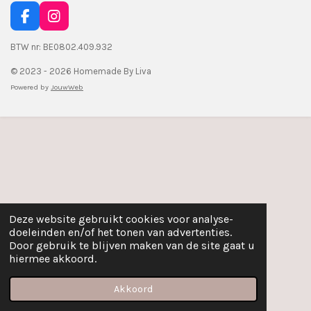
F
I
a
n
c
s
BTW nr: BE0802.409.932
e
t
© 2023 - 2026 Homemade By Liva
b
a
o
g
Powered by
JouwWeb
o
r
k
a
m
Deze website gebruikt cookies voor analyse-
doeleinden en/of het tonen van advertenties.
Door gebruik te blijven maken van de site gaat u
hiermee akkoord.
Akkoord