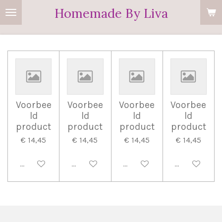
Homemade By Liva
Ga
direct
naar
de
hoofdinhoud
Voorbee
Voorbee
Voorbee
Voorbee
ld
ld
ld
ld
product
product
product
product
€ 14,45
€ 14,45
€ 14,45
€ 14,45
Uitgeschakeld
Uitgeschakeld
Uitgeschakeld
Uitgeschake