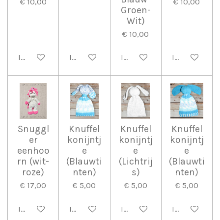
€ 10,00
€ 10,00
Groen-
Wit)
€ 10,00
In winkelwagen
In winkelwagen
In winkelwagen
In winkelwag
Snuggl
Knuffel
Knuffel
Knuffel
er
konijntj
konijntj
konijntj
eenhoo
e
e
e
rn (wit-
(Blauwti
(Lichtrij
(Blauwti
roze)
nten)
s)
nten)
€ 17,00
€ 5,00
€ 5,00
€ 5,00
In winkelwagen
In winkelwagen
In winkelwagen
In winkelwag