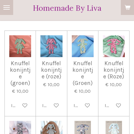
Homemade By Liva
Ga
direct
naar
de
hoofdinhoud
Knuffel
Knuffel
Knuffel
Knuffel
konijntj
konijntj
konijntj
konijntj
e
e (roze)
e
e (Roze)
(groen)
(Groen)
€ 10,00
€ 10,00
€ 10,00
€ 10,00
In winkelwagen
In winkelwagen
In winkelwagen
In winkelwag