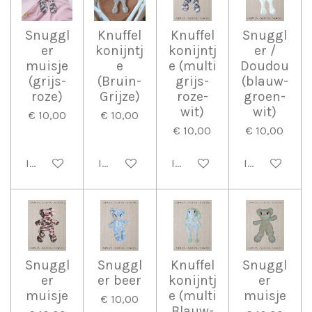
Snuggl
Knuffel
Knuffel
Snuggl
er
konijntj
konijntj
er /
muisje
e
e (multi
Doudou
(grijs-
(Bruin-
grijs-
(blauw-
roze)
Grijze)
roze-
groen-
wit)
wit)
€ 10,00
€ 10,00
€ 10,00
€ 10,00
In winkelwagen
In winkelwagen
In winkelwagen
In winkelwag
Snuggl
Snuggl
Knuffel
Snuggl
er
er beer
konijntj
er
muisje
e (multi
muisje
€ 10,00
Blauw-