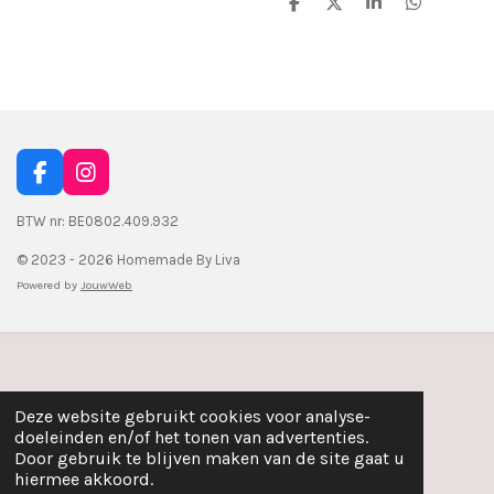
D
D
S
D
e
e
h
e
l
e
a
l
e
l
r
e
n
e
n
F
I
a
n
c
s
BTW nr: BE0802.409.932
e
t
© 2023 - 2026 Homemade By Liva
b
a
o
g
Powered by
JouwWeb
o
r
k
a
m
Deze website gebruikt cookies voor analyse-
doeleinden en/of het tonen van advertenties.
Door gebruik te blijven maken van de site gaat u
hiermee akkoord.