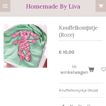
Homemade By Liva
Ga
direct
naar
de
Knuffelkonijntje
hoofdinhoud
(Roze)
€ 10,00
In
winkelwagen
Knuffelkonijntje (Roze)