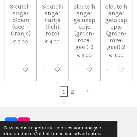
Sleutelh
Sleutelh
Sleutelh
Sleutelh
anger
anger
anger
anger
bloem
hartje
geluksp
geluksp
(Geel -
(licht
opje
opje
Oranje)
roze)
(groen-
(groen-
roze-
roze-
€ 3,00
€ 4,00
geel) 3
geel) 2
€ 4,00
€ 4,00
In winkelwagen
In winkelwagen
In winkelwagen
In winkelwag
1
2
F
I
Deze website gebruikt cookies voor analyse-
a
n
doeleinden en/of het tonen van advertenties.