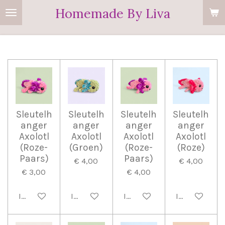
Homemade By Liva
Ga
direct
naar
de
hoofdinhoud
Sleutelh
Sleutelh
Sleutelh
Sleutelh
anger
anger
anger
anger
Axolotl
Axolotl
Axolotl
Axolotl
(Roze-
(Groen)
(Roze-
(Roze)
Paars)
Paars)
€ 4,00
€ 4,00
€ 3,00
€ 4,00
In winkelwagen
In winkelwagen
In winkelwagen
In winkelwag