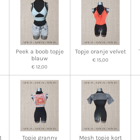
Peek a boob topje
Topje oranje velvet
blauw
€ 15,00
€ 12,00
t
Topje granny
Mesh topje kort