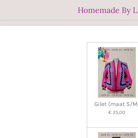
Ga
Homemade By L
direct
naar
de
hoofdinhoud
Gilet (maat S/M
€ 25,00