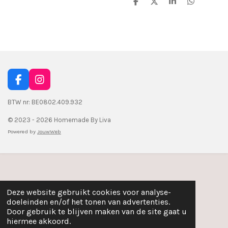
D
D
S
D
e
e
h
e
l
e
a
l
e
l
r
e
n
e
n
F
I
a
n
c
s
BTW nr: BE0802.409.932
e
t
© 2023 - 2026 Homemade By Liva
b
a
o
g
Powered by
JouwWeb
o
r
k
a
m
Deze website gebruikt cookies voor analyse-
doeleinden en/of het tonen van advertenties.
Door gebruik te blijven maken van de site gaat u
hiermee akkoord.