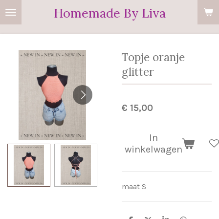
Homemade By Liva
Ga
direct
naar
de
Topje oranje
hoofdinhoud
glitter
€ 15,00
In
winkelwagen
maat S