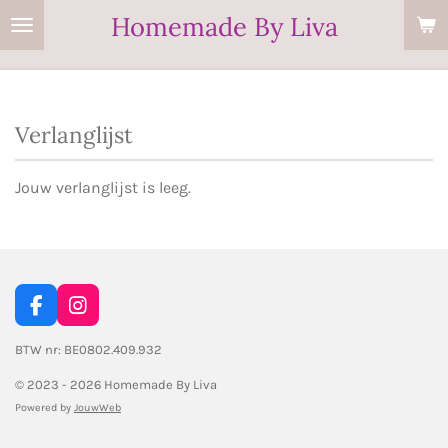
Homemade By Liva
Ga
direct
naar
de
Verlanglijst
hoofdinhoud
Jouw verlanglijst is leeg.
F
I
a
n
c
s
BTW nr: BE0802.409.932
e
t
© 2023 - 2026 Homemade By Liva
b
a
o
g
Powered by
JouwWeb
o
r
k
a