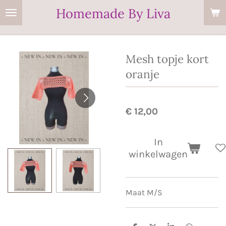
Homemade By Liva
Ga
direct
naar
de
Mesh topje kort
hoofdinhoud
oranje
€ 12,00
In
winkelwagen
Maat M/S