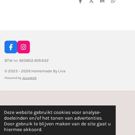
D
D
S
D
e
e
h
e
l
e
a
l
e
l
r
e
n
e
n
F
I
a
n
c
s
BTW nr: BE0802.409.932
e
t
© 2023 - 2026 Homemade By Liva
b
a
o
g
Powered by
JouwWeb
o
r
k
a
m
Deze website gebruikt cookies voor analyse-
doeleinden en/of het tonen van advertenties.
Door gebruik te blijven maken van de site gaat u
hiermee akkoord.