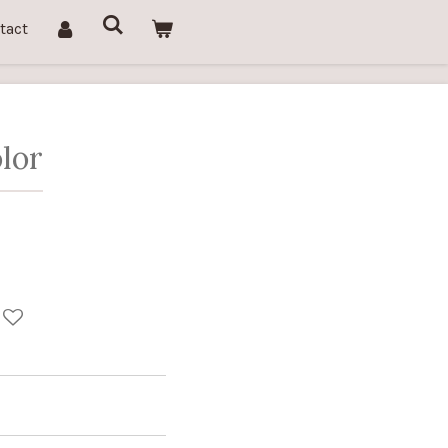
tact
olor