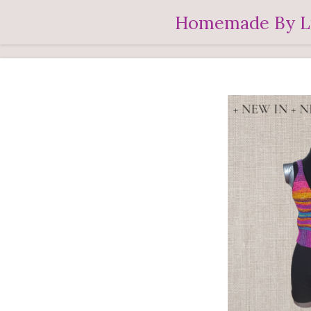
Ga
Homemade By L
direct
naar
de
hoofdinhoud