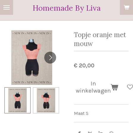
Homemade By Liva
Ga
direct
naar
de
Topje oranje met
hoofdinhoud
mouw
€ 20,00
In
winkelwagen
Maat S