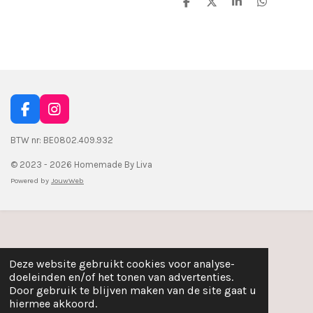
D
D
S
D
e
e
h
e
l
e
a
l
e
l
r
e
n
e
n
F
I
a
n
c
s
BTW nr: BE0802.409.932
e
t
© 2023 - 2026 Homemade By Liva
b
a
o
g
Powered by
JouwWeb
o
r
k
a
m
Deze website gebruikt cookies voor analyse-
doeleinden en/of het tonen van advertenties.
Door gebruik te blijven maken van de site gaat u
hiermee akkoord.