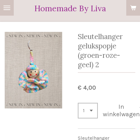
Homemade By Liva
Ga
direct
naar
de
Sleutelhanger
hoofdinhoud
gelukspopje
(groen-roze-
geel) 2
€ 4,00
In
winkelwagen
Sleutelhanger