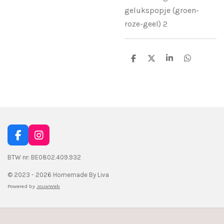
gelukspopje (groen-
roze-geel) 2
D
D
S
D
e
e
h
e
l
e
a
l
e
l
r
e
n
e
n
F
I
a
n
c
s
BTW nr: BE0802.409.932
e
t
© 2023 - 2026 Homemade By Liva
b
a
o
g
Powered by
JouwWeb
o
r
k
a
m