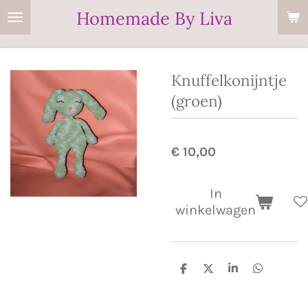
Homemade By Liva
Ga
direct
naar
de
Knuffelkonijntje
hoofdinhoud
(groen)
€ 10,00
In
winkelwagen
D
D
S
D
e
e
h
e
l
e
a
l
e
l
r
e