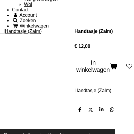
Wol
Contact
Account
Zoeken
Winkelwagen
Handtasje (Zalm)
€ 12,00
In
winkelwagen
Handtasje (Zalm)
D
D
S
D
e
e
h
e
l
e
a
l
e
l
r
e
n
e
n