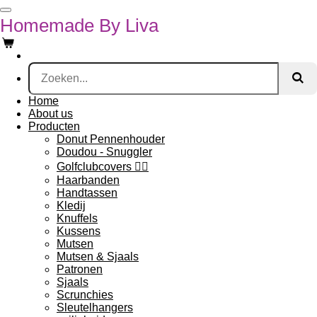
Ga
Homemade By Liva
direct
naar
de
hoofdinhoud
Home
About us
Producten
Donut Pennenhouder
Doudou - Snuggler
Golfclubcovers 🏌‍♀️
Haarbanden
Handtassen
Kledij
Knuffels
Kussens
Mutsen
Mutsen & Sjaals
Patronen
Sjaals
Scrunchies
Sleutelhangers