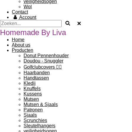
veiligheidsogen
Wol
Contact
Account
Homemade By Liva
Home
About us
Producten
Donut Pennenhouder
Doudou - Snuggler
Golfclubcovers 🏌‍♀️
Haarbanden
Handtassen
Kledij
Knuffels
Kussens
Mutsen
Mutsen & Sjaals
Patronen
Sjaals
Scrunchies
Sleutelhangers
veiligheidsogen