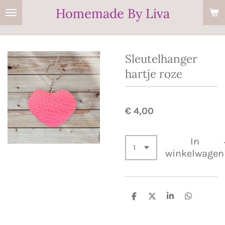
Homemade By Liva
Ga
direct
naar
de
Sleutelhanger
hoofdinhoud
hartje roze
€ 4,00
In
winkelwagen
D
D
S
D
e
e
h
e
l
e
a
l
e
l
r
e