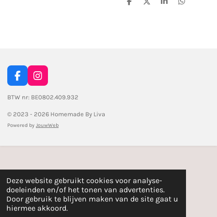
D
D
S
D
e
e
h
e
l
e
a
l
e
l
r
e
n
e
n
F
I
a
n
c
s
BTW nr: BE0802.409.932
e
t
© 2023 - 2026 Homemade By Liva
b
a
o
g
Powered by
JouwWeb
o
r
k
a
m
Deze website gebruikt cookies voor analyse-
doeleinden en/of het tonen van advertenties.
Door gebruik te blijven maken van de site gaat u
hiermee akkoord.