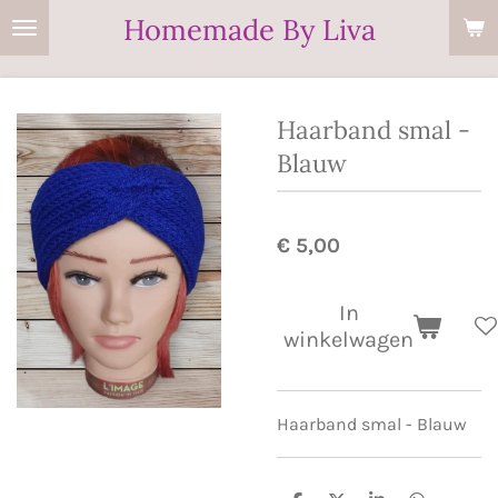
Homemade By Liva
Ga
direct
naar
de
Haarband smal -
hoofdinhoud
Blauw
€ 5,00
In
winkelwagen
Haarband smal - Blauw