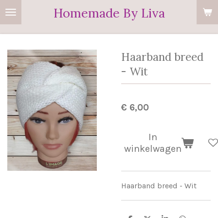
Homemade By Liva
Ga
direct
naar
de
Haarband breed
hoofdinhoud
- Wit
€ 6,00
In
winkelwagen
Haarband breed - Wit