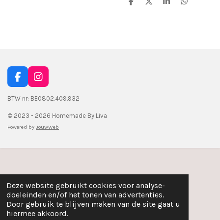
D
D
S
D
e
e
h
e
l
e
a
l
e
l
r
e
n
e
n
F
I
a
n
c
s
BTW nr: BE0802.409.932
e
t
© 2023 - 2026 Homemade By Liva
b
a
o
g
Powered by
JouwWeb
o
r
k
a
m
Deze website gebruikt cookies voor analyse-
doeleinden en/of het tonen van advertenties.
Door gebruik te blijven maken van de site gaat u
hiermee akkoord.