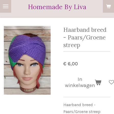
Homemade By Liva
Ga
direct
naar
de
Haarband breed
hoofdinhoud
- Paars/Groene
streep
€ 6,00
In
winkelwagen
Haarband breed -
Paars/Groene streep