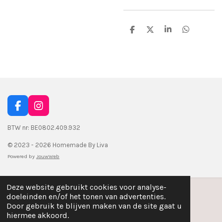
D
D
S
D
e
e
h
e
l
e
a
l
e
l
r
e
n
e
n
F
I
a
n
c
s
BTW nr: BE0802.409.932
e
t
© 2023 - 2026 Homemade By Liva
b
a
o
g
Powered by
JouwWeb
o
r
k
a
m
Deze website gebruikt cookies voor analyse-
doeleinden en/of het tonen van advertenties.
Door gebruik te blijven maken van de site gaat u
hiermee akkoord.