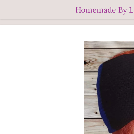
Ga
Homemade By L
direct
naar
de
hoofdinhoud