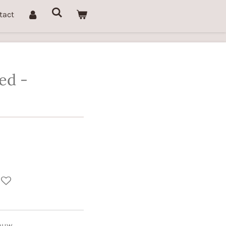
tact
ed -
lauw