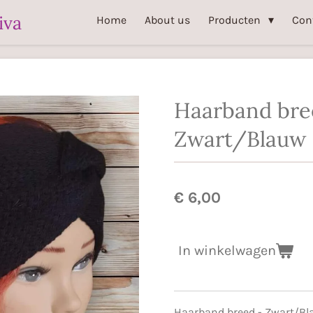
iva
Home
About us
Producten
Con
Haarband bre
Zwart/Blauw
€ 6,00
In winkelwagen
Haarband breed - Zwart/B