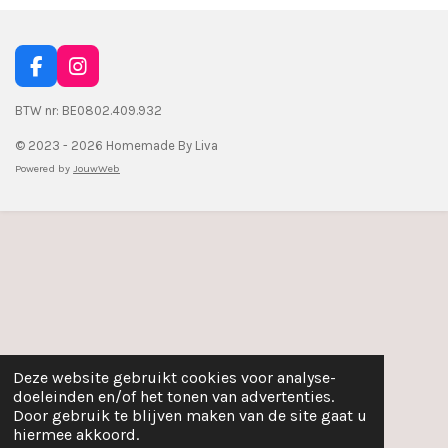
F
I
a
n
c
s
BTW nr: BE0802.409.932
e
t
© 2023 - 2026 Homemade By Liva
b
a
o
g
Powered by
JouwWeb
o
r
k
a
m
Deze website gebruikt cookies voor analyse-
doeleinden en/of het tonen van advertenties.
Door gebruik te blijven maken van de site gaat u
hiermee akkoord.