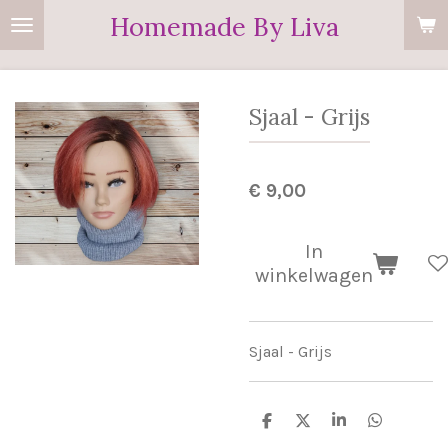
Homemade By Liva
Ga
direct
naar
de
Sjaal - Grijs
hoofdinhoud
€ 9,00
In
winkelwagen
Sjaal - Grijs
D
D
S
D
e
e
h
e