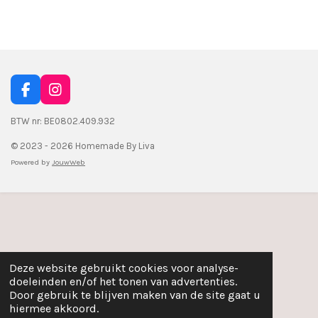
l
e
a
l
e
l
r
e
n
e
n
F
I
a
n
c
s
BTW nr: BE0802.409.932
e
t
© 2023 - 2026 Homemade By Liva
b
a
o
g
Powered by
JouwWeb
o
r
k
a
m
Deze website gebruikt cookies voor analyse-
doeleinden en/of het tonen van advertenties.
Door gebruik te blijven maken van de site gaat u
hiermee akkoord.