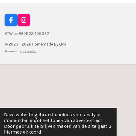
F
I
a
n
c
s
BTW nr: BE0802.409.932
e
t
© 2023 - 2026 Homemade By Liva
b
a
o
g
Powered by
JouwWeb
o
r
k
a
m
Deze website gebruikt cookies voor analyse-
doeleinden en/of het tonen van advertenties.
Door gebruik te blijven maken van de site gaat u
hiermee akkoord.