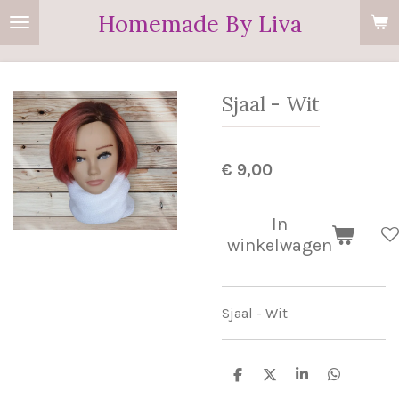
Homemade By Liva
Ga
direct
naar
de
Sjaal - Wit
hoofdinhoud
€ 9,00
In
winkelwagen
Sjaal - Wit
D
D
S
D
e
e
h
e