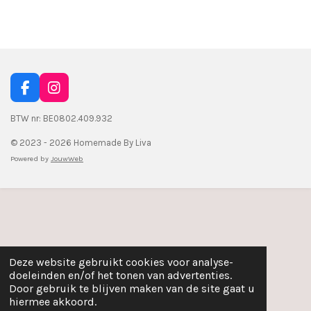
l
e
a
l
e
l
r
e
n
e
n
F
I
a
n
c
s
BTW nr: BE0802.409.932
e
t
© 2023 - 2026 Homemade By Liva
b
a
o
g
Powered by
JouwWeb
o
r
k
a
m
Deze website gebruikt cookies voor analyse-
doeleinden en/of het tonen van advertenties.
Door gebruik te blijven maken van de site gaat u
hiermee akkoord.