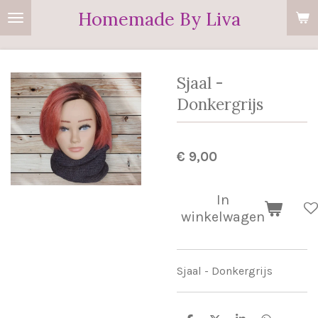
Homemade By Liva
Ga
direct
naar
de
Sjaal -
hoofdinhoud
Donkergrijs
€ 9,00
In
winkelwagen
Sjaal - Donkergrijs