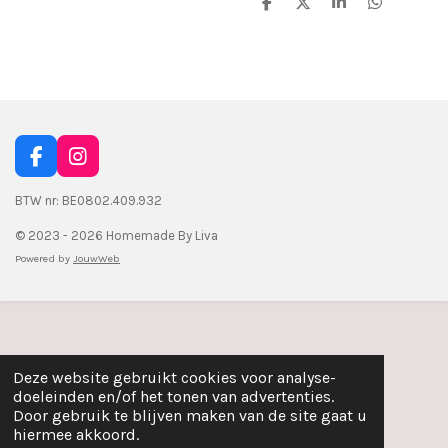
D
D
S
D
e
e
h
e
l
e
a
l
e
l
r
e
n
e
n
F
I
a
n
c
s
BTW nr: BE0802.409.932
e
t
© 2023 - 2026 Homemade By Liva
b
a
o
g
Powered by
JouwWeb
o
r
k
a
m
Deze website gebruikt cookies voor analyse-
doeleinden en/of het tonen van advertenties.
Door gebruik te blijven maken van de site gaat u
hiermee akkoord.