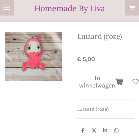
Homemade By Liva
Ga
direct
naar
de
Luiaard (roze)
hoofdinhoud
€ 5,00
In
winkelwagen
Luiaard (roze)
D
D
S
D
e
e
h
e