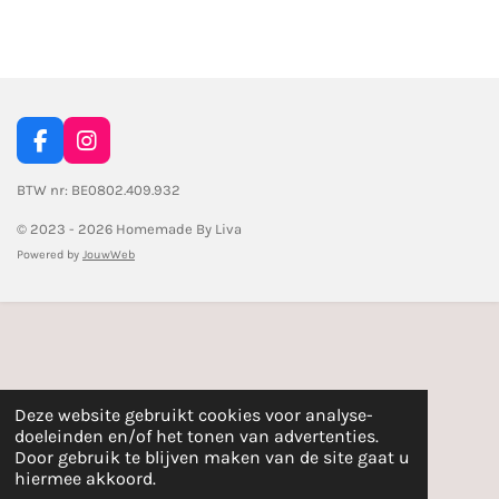
l
e
a
l
e
l
r
e
n
e
n
F
I
a
n
c
s
BTW nr: BE0802.409.932
e
t
© 2023 - 2026 Homemade By Liva
b
a
o
g
Powered by
JouwWeb
o
r
k
a
m
Deze website gebruikt cookies voor analyse-
doeleinden en/of het tonen van advertenties.
Door gebruik te blijven maken van de site gaat u
hiermee akkoord.