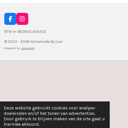
F
I
a
n
c
s
BTW nr: BE0802.409.932
e
t
© 2023 - 2026 Homemade By Liva
b
a
o
g
Powered by
JouwWeb
o
r
k
a
m
Deze website gebruikt cookies voor analyse-
doeleinden en/of het tonen van advertenties.
Door gebruik te blijven maken van de site gaat u
hiermee akkoord.