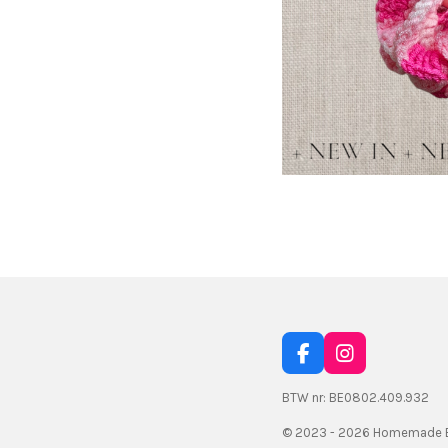
F
I
a
n
c
s
BTW nr: BE0802.409.932
e
t
© 2023 - 2026 Homemade B
b
a