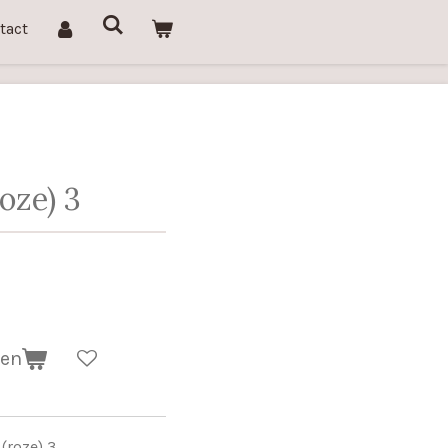
tact
oze) 3
gen
(roze) 3