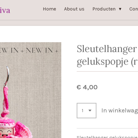
iva
Home
About us
Producten
Con
Sleutelhanger
gelukspopje (r
€ 4,00
In winkelwa
Sleutelhanger gelukspopje 