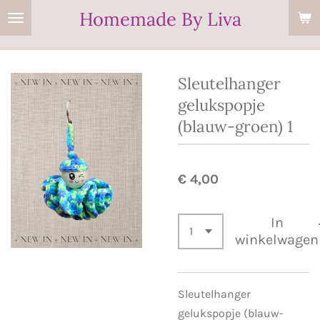
Homemade By Liva
Ga
direct
naar
de
Sleutelhanger
hoofdinhoud
gelukspopje
(blauw-groen) 1
€ 4,00
In
winkelwagen
Sleutelhanger
gelukspopje (blauw-