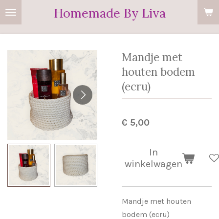
Homemade By Liva
Ga
direct
naar
de
Mandje met
hoofdinhoud
houten bodem
(ecru)
€ 5,00
In
winkelwagen
Mandje met houten
bodem (ecru)