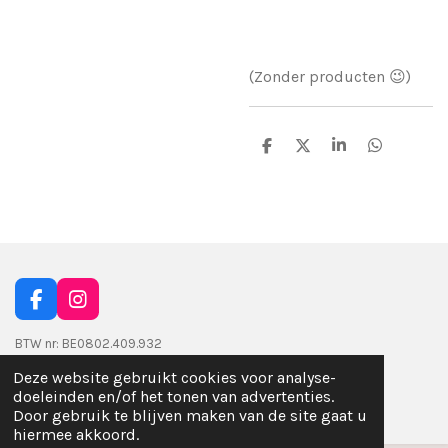
(Zonder producten 😉)
D
D
S
D
e
e
h
e
l
e
a
l
e
l
r
e
n
e
n
F
I
a
n
c
s
BTW nr: BE0802.409.932
e
t
Deze website gebruikt cookies voor analyse-
© 2023 - 2026 Homemade By Liva
b
a
doeleinden en/of het tonen van advertenties.
o
g
Powered by
JouwWeb
Door gebruik te blijven maken van de site gaat u
o
r
hiermee akkoord.
k
a