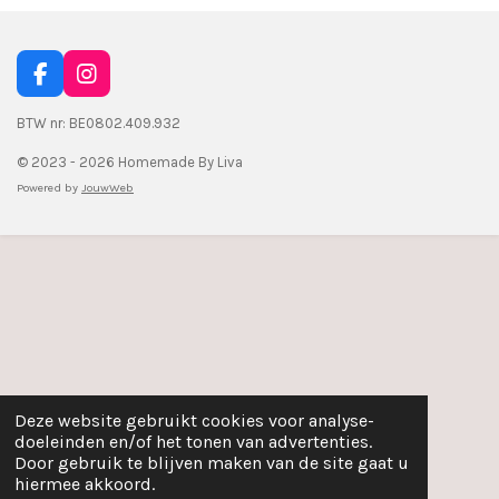
F
I
a
n
c
s
BTW nr: BE0802.409.932
e
t
© 2023 - 2026 Homemade By Liva
b
a
o
g
Powered by
JouwWeb
o
r
k
a
m
Deze website gebruikt cookies voor analyse-
doeleinden en/of het tonen van advertenties.
Door gebruik te blijven maken van de site gaat u
hiermee akkoord.