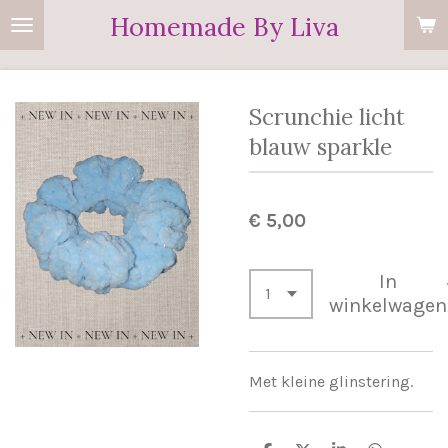
Homemade By Liva
Ga
direct
naar
de
Scrunchie licht
hoofdinhoud
blauw sparkle
€ 5,00
In
winkelwagen
Met kleine glinstering.