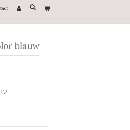
tact
olor blauw