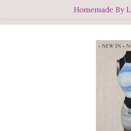
Ga
Homemade By L
direct
naar
de
hoofdinhoud