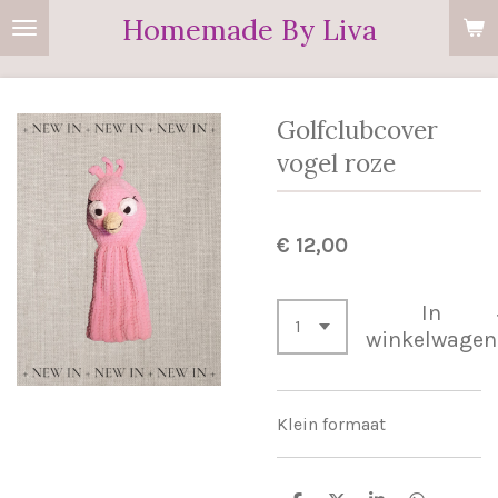
Homemade By Liva
Ga
direct
naar
de
Golfclubcover
hoofdinhoud
vogel roze
€ 12,00
In
winkelwagen
Klein formaat