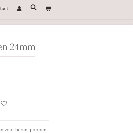
tact
gen 24mm
en voor beren, poppen