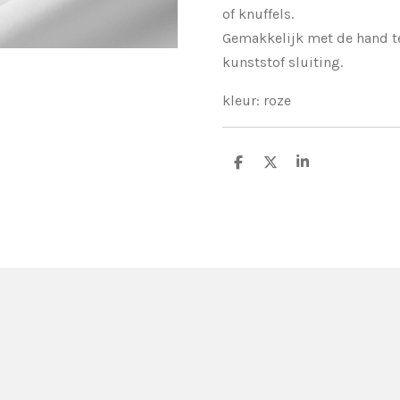
of knuffels.
Gemakkelijk met de hand t
kunststof sluiting.
kleur: roze
D
D
S
e
e
h
l
e
a
e
l
r
n
e