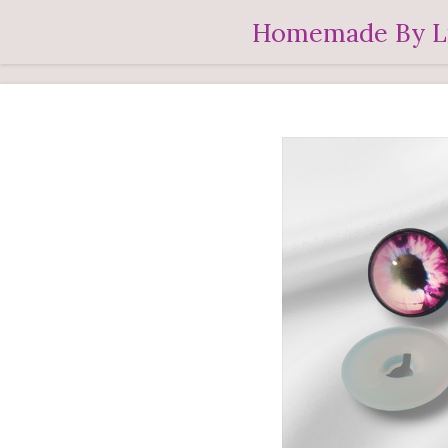
Ga
Homemade By L
direct
naar
de
hoofdinhoud