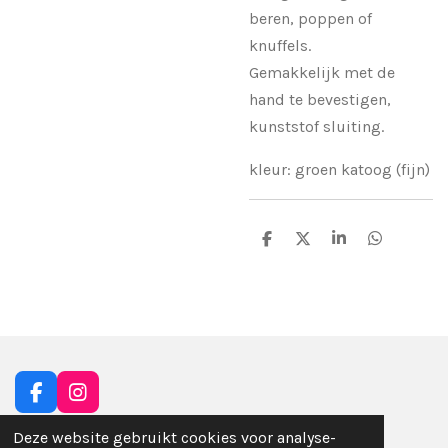
beren, poppen of
knuffels.
Gemakkelijk met de
hand te bevestigen,
kunststof sluiting.
kleur: groen katoog (fijn)
D
D
S
D
e
e
h
e
l
e
a
l
e
l
r
e
n
e
n
F
I
a
n
Deze website gebruikt cookies voor analyse-
c
s
BTW nr: BE0802.409.932