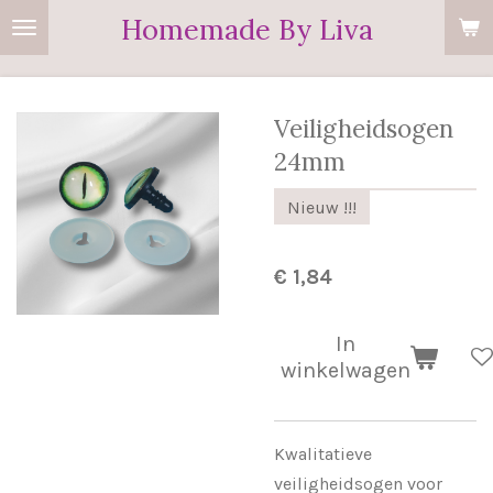
Homemade By Liva
Ga
direct
naar
de
Veiligheidsogen
hoofdinhoud
24mm
Nieuw !!!
€ 1,84
In
winkelwagen
Kwalitatieve
veiligheidsogen voor