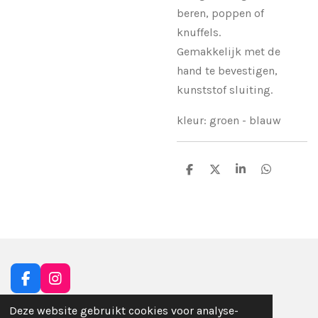
beren, poppen of
knuffels.
Gemakkelijk met de
hand te bevestigen,
kunststof sluiting.
kleur: groen - blauw
D
D
S
D
e
e
h
e
l
e
a
l
e
l
r
e
n
e
n
F
I
a
n
Deze website gebruikt cookies voor analyse-
c
s
BTW nr: BE0802.409.932