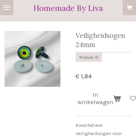
Homemade By Liva
Ga
direct
naar
de
Veiligheidsogen
hoofdinhoud
24mm
Nieuw !!!
€ 1,84
In
winkelwagen
Kwalitatieve
veiligheidsogen voor