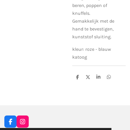
beren, poppen of
knuffels.
Gemakkelijk met de
hand te bevestigen,
kunststof sluiting.
kleur: roze - blauw
katoog
D
D
S
D
e
e
h
e
l
e
a
l
e
l
r
e
n
e
n
F
I
a
n