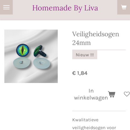
Homemade By Liva
Ga
direct
naar
de
Veiligheidsogen
hoofdinhoud
24mm
Nieuw !!!
€ 1,84
In
winkelwagen
Kwalitatieve
veiligheidsogen voor