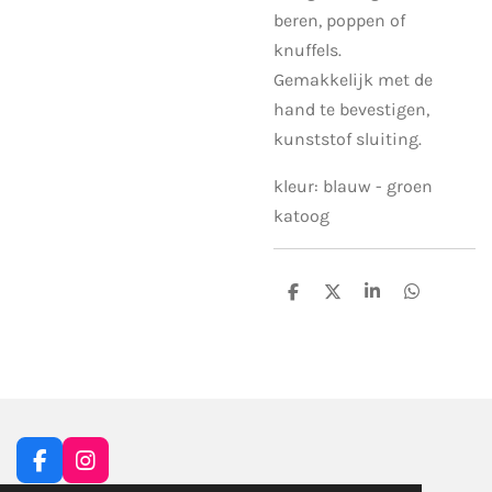
beren, poppen of
knuffels.
Gemakkelijk met de
hand te bevestigen,
kunststof sluiting.
kleur: blauw - groen
katoog
D
D
S
D
e
e
h
e
l
e
a
l
e
l
r
e
n
e
n
F
I
a
n