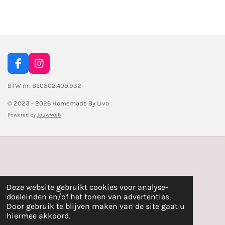
l
e
a
l
e
l
r
e
n
e
n
F
I
a
n
c
s
BTW nr: BE0802.409.932
e
t
© 2023 - 2026 Homemade By Liva
b
a
o
g
Powered by
JouwWeb
o
r
k
a
m
Deze website gebruikt cookies voor analyse-
doeleinden en/of het tonen van advertenties.
Door gebruik te blijven maken van de site gaat u
hiermee akkoord.