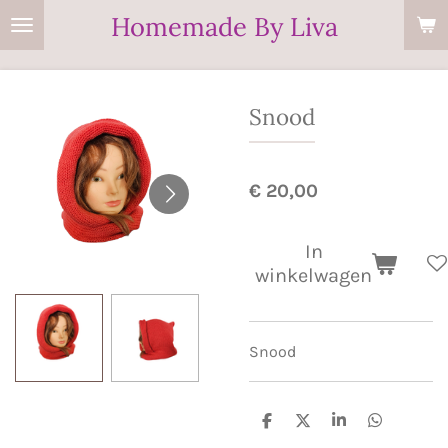
Homemade By Liva
Ga
direct
naar
de
Snood
hoofdinhoud
€ 20,00
In
winkelwagen
Snood
D
D
S
D
e
e
h
e