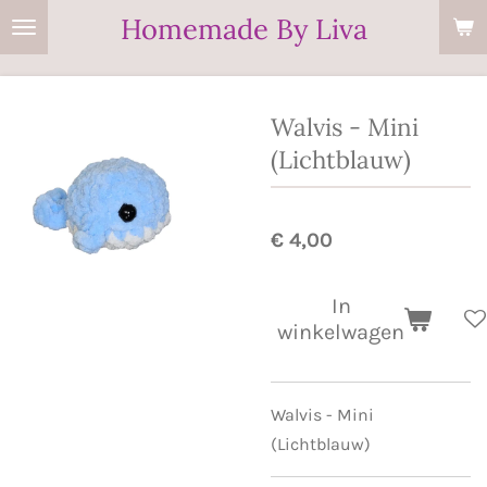
Homemade By Liva
Ga
direct
naar
de
Walvis - Mini
hoofdinhoud
(Lichtblauw)
€ 4,00
In
winkelwagen
Walvis - Mini
(Lichtblauw)