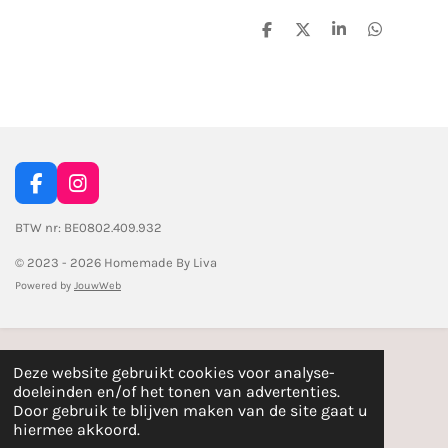
D
D
S
D
e
e
h
e
l
e
a
l
e
l
r
e
n
e
n
F
I
a
n
c
s
BTW nr: BE0802.409.932
e
t
© 2023 - 2026 Homemade By Liva
b
a
o
g
Powered by
JouwWeb
o
r
k
a
m
Deze website gebruikt cookies voor analyse-
doeleinden en/of het tonen van advertenties.
Door gebruik te blijven maken van de site gaat u
hiermee akkoord.