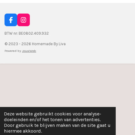
F
I
a
n
c
s
BTW nr: BE0802.409.932
e
t
© 2023 - 2026 Homemade By Liva
b
a
o
g
Powered by
JouwWeb
o
r
k
a
m
Deze website gebruikt cookies voor analyse-
doeleinden en/of het tonen van advertenties.
Door gebruik te blijven maken van de site gaat u
hiermee akkoord.