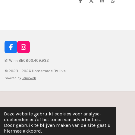
D
D
S
D
e
e
h
e
l
e
a
l
e
l
r
e
n
e
n
F
I
a
n
c
s
BTW nr: BE0802.409.932
e
t
© 2023 - 2026 Homemade By Liva
b
a
o
g
Powered by
JouwWeb
o
r
k
a
m
Deze website gebruikt cookies voor analyse-
doeleinden en/of het tonen van advertenties.
Door gebruik te blijven maken van de site gaat u
hiermee akkoord.