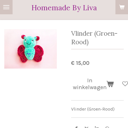
Homemade By Liva
Ga
direct
naar
de
Vlinder (Groen-
hoofdinhoud
Rood)
€ 15,00
In
winkelwagen
Vlinder (Groen-Rood)