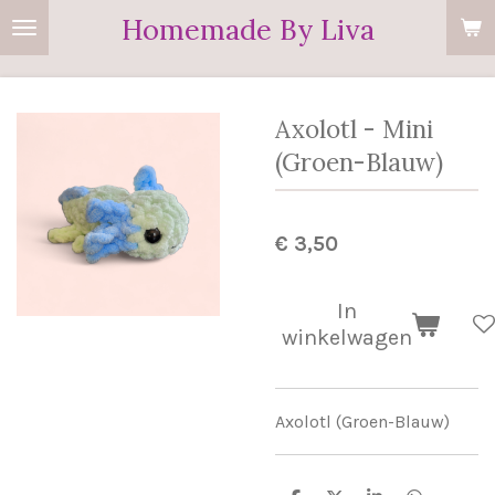
Homemade By Liva
Ga
direct
naar
de
Axolotl - Mini
hoofdinhoud
(Groen-Blauw)
€ 3,50
In
winkelwagen
Axolotl (Groen-Blauw)