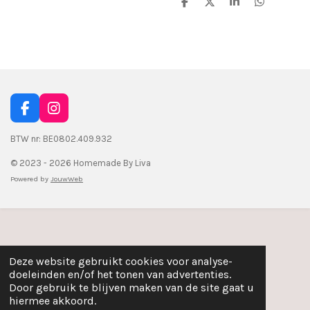
D
D
S
D
e
e
h
e
l
e
a
l
e
l
r
e
n
e
n
F
I
a
n
c
s
BTW nr: BE0802.409.932
e
t
© 2023 - 2026 Homemade By Liva
b
a
o
g
Powered by
JouwWeb
o
r
k
a
m
Deze website gebruikt cookies voor analyse-
doeleinden en/of het tonen van advertenties.
Door gebruik te blijven maken van de site gaat u
hiermee akkoord.