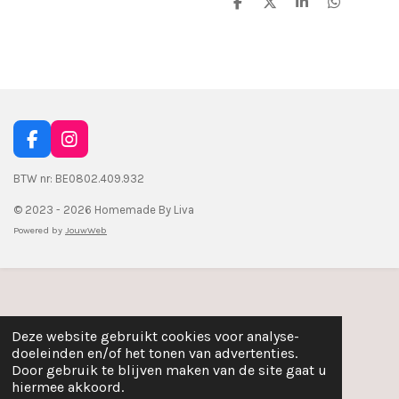
D
D
S
D
e
e
h
e
l
e
a
l
e
l
r
e
n
e
n
F
I
a
n
c
s
BTW nr: BE0802.409.932
e
t
© 2023 - 2026 Homemade By Liva
b
a
o
g
Powered by
JouwWeb
o
r
k
a
m
Deze website gebruikt cookies voor analyse-
doeleinden en/of het tonen van advertenties.
Door gebruik te blijven maken van de site gaat u
hiermee akkoord.