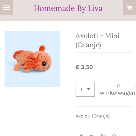
Homemade By Liva
Ga
direct
naar
de
Axolotl - Mini
hoofdinhoud
(Oranje)
€ 3,50
In
winkelwagen
Axolotl (Oranje)