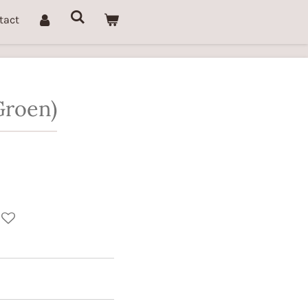
tact
Groen)