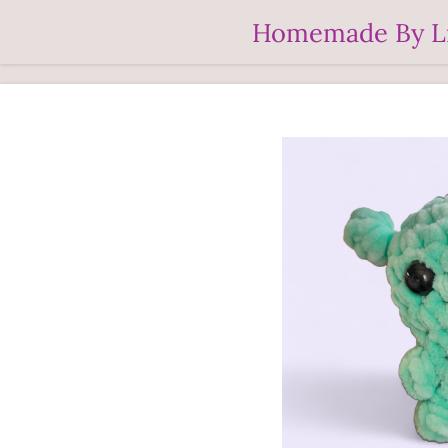
Ga
Homemade By L
direct
naar
de
hoofdinhoud